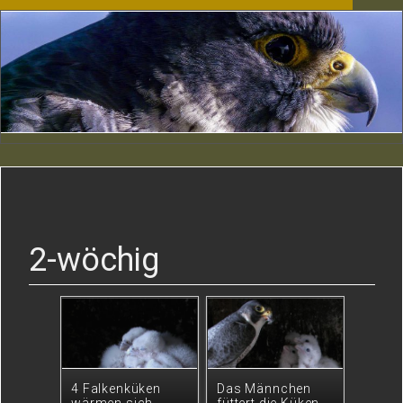
2-wöchig
4 Falkenküken
Das Männchen