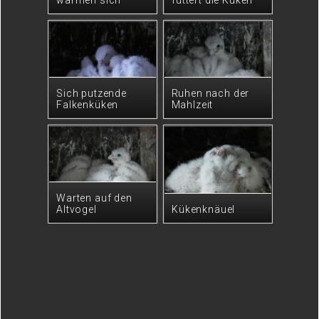
wärmen sich
füttert die Küken
Sich putzende
Ruhen nach der
Falkenküken
Mahlzeit
Warten auf den
Altvogel
Kükenknäuel