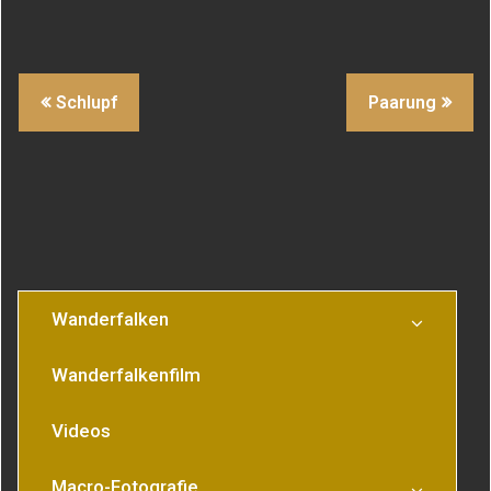
Beitragsnavigation
Schlupf
Paarung
Wanderfalken
Wanderfalkenfilm
Videos
Macro-Fotografie