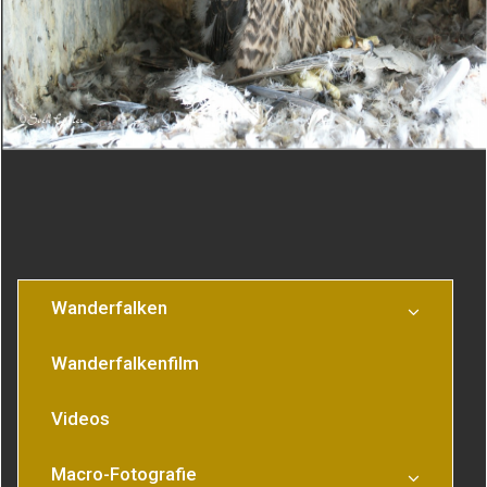
Beitragsnavigation
Das junge
4 Jungfalken
Weibchen
Wanderfalken
Wanderfalkenfilm
Videos
Macro-Fotografie