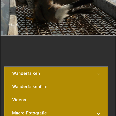
Beitragsnavigation
Männchen(Terzel) mit
Seitenprofil
Beute|
Wanderfalken
Wanderfalkenfilm
Videos
Macro-Fotografie