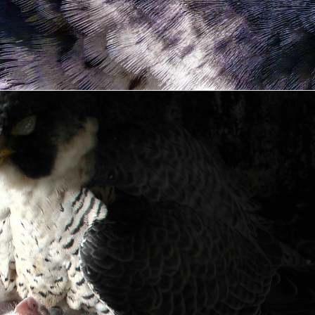
en
äften. Das Männchen ist müde.