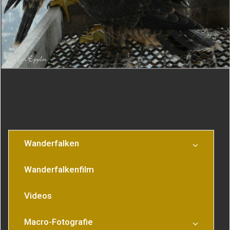
Beitragsnavigation
3 Monate altes
Sich putzender
Junger Wanderfalke
Wanderfalkenweibchen
Wanderfalken
Wanderfalkenfilm
Videos
Macro-Fotografie