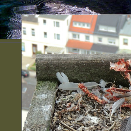
Jungfalke ruht sich a
Jungfalke an der Futterquelle mit abgenag