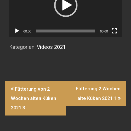
00:00
00:00
Kategorien:
Videos 2021
Beitragsnavigation
Fütterung 2 Wochen
Fütterung von 2
Wochen alten Küken
alte Küken 2021 1
2021 3