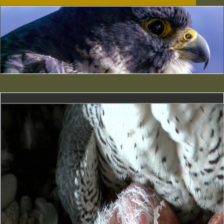
Terzel beim Schlupf
Männchen hat den Schlupf
übernommen(erstmalig!)