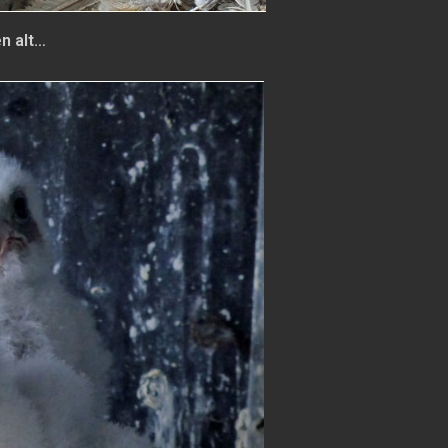
n alt…